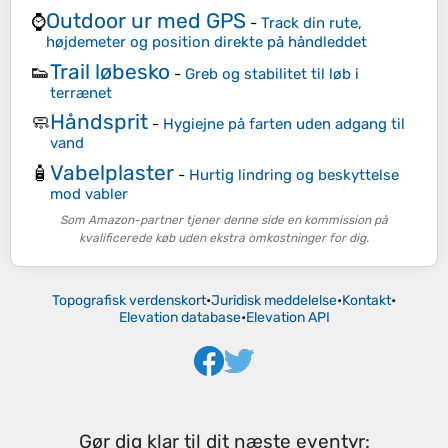
Outdoor ur med GPS
⌚
-
Track din rute,
højdemeter og position direkte på håndleddet
Trail løbesko
👟
-
Greb og stabilitet til løb i
terrænet
Håndsprit
🧼
-
Hygiejne på farten uden adgang til
vand
Vabelplaster
🧴
-
Hurtig lindring og beskyttelse
mod vabler
Som Amazon-partner tjener denne side en kommission på
kvalificerede køb uden ekstra omkostninger for dig.
Topografisk verdenskort
•
Juridisk meddelelse
•
Kontakt
•
Elevation database
•
Elevation API
Gør dig klar til dit næste eventyr: