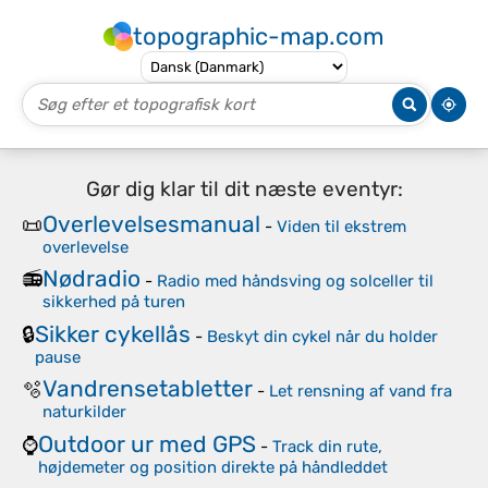
topographic-map.com
Gør dig klar til dit næste eventyr:
Overlevelsesmanual
📜
-
Viden til ekstrem
overlevelse
Nødradio
📻
-
Radio med håndsving og solceller til
sikkerhed på turen
Sikker cykellås
🔒
-
Beskyt din cykel når du holder
pause
Vandrensetabletter
🫧
-
Let rensning af vand fra
naturkilder
Outdoor ur med GPS
⌚
-
Track din rute,
højdemeter og position direkte på håndleddet