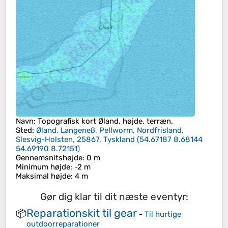
Navn
: Topografisk kort
Øland
, højde, terræn.
Sted
:
Øland, Langeneß, Pellworm, Nordfrisland,
Slesvig-Holsten, 25867, Tyskland
(
54.67187 8.68144
54.69190 8.72151
)
Gennemsnitshøjde
: 0 m
Minimum højde
: -2 m
Maksimal højde
: 4 m
Gør dig klar til dit næste eventyr:
Reparationskit til gear
📦
-
Til hurtige
outdoorreparationer