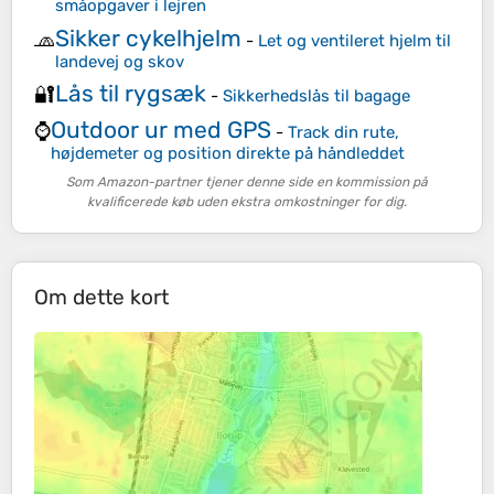
småopgaver i lejren
Sikker cykelhjelm
🧢
-
Let og ventileret hjelm til
landevej og skov
Lås til rygsæk
🔐
-
Sikkerhedslås til bagage
Outdoor ur med GPS
⌚
-
Track din rute,
højdemeter og position direkte på håndleddet
Som Amazon-partner tjener denne side en kommission på
kvalificerede køb uden ekstra omkostninger for dig.
Om dette kort