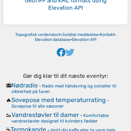
GeoTIFF and KML formats
using
Elevation API
Topografisk verdenskort
•
Juridisk meddelelse
•
Kontakt
•
Elevation database
•
Elevation API
Gør dig klar til dit næste eventyr:
Nødradio
📻
-
Radio med håndsving og solceller til
sikkerhed på turen
Sovepose med temperaturrating
🔥
-
Sovepose til alle sæsoner
Vandrestøvler til damer
🥾
-
Komfortable
vandrestøvler designet til kvinders fødder
Termokande
☕
-
Hold din kaffe eller te varm hele