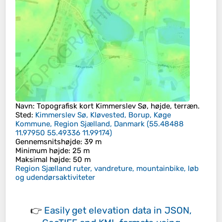
Navn
: Topografisk kort
Kimmerslev Sø
, højde, terræn.
Sted
:
Kimmerslev Sø, Kløvested, Borup, Køge
Kommune, Region Sjælland, Danmark
(
55.48488
11.97950 55.49336 11.99174
)
Gennemsnitshøjde
: 39 m
Minimum højde
: 25 m
Maksimal højde
: 50 m
Region Sjælland ruter, vandreture, mountainbike, løb
og udendørsaktiviteter
👉
Easily
get elevation data in JSON,