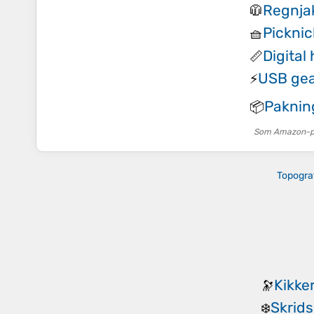
Regnja
🧥
Pickni
🧺
Digital
📏
USB gear
⚡
Paknin
📦
Som Amazon-par
Topogra
Kikker
🔭
Skrids
❄️