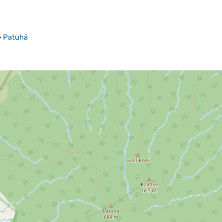
>
Patuhā