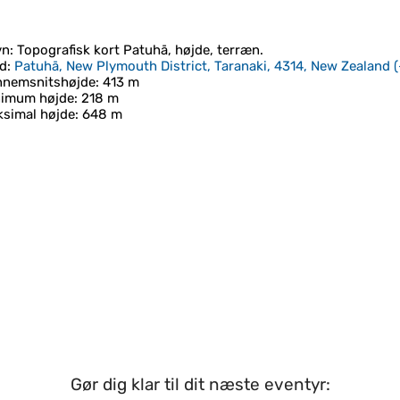
vn
: Topografisk kort
Patuhā
, højde, terræn.
d
:
Patuhā, New Plymouth District, Taranaki, 4314, New Zealand
(
nnemsnitshøjde
: 413 m
nimum højde
: 218 m
simal højde
: 648 m
Gør dig klar til dit næste eventyr: