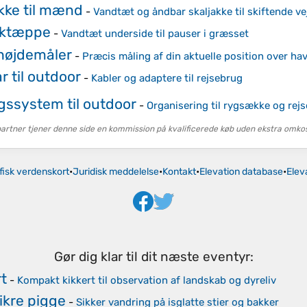
kke til mænd
-
Vandtæt og åndbar skaljakke til skiftende ve
cktæppe
-
Vandtæt underside til pauser i græsset
 højdemåler
-
Præcis måling af din aktuelle position over ha
 til outdoor
-
Kabler og adaptere til rejsebrug
gssystem til outdoor
-
Organisering til rygsække og rejs
tner tjener denne side en kommission på kvalificerede køb uden ekstra omkost
fisk verdenskort
•
Juridisk meddelelse
•
Kontakt
•
Elevation database
•
Elev
Gør dig klar til dit næste eventyr:
t
-
Kompakt kikkert til observation af landskab og dyreliv
ikre pigge
-
Sikker vandring på isglatte stier og bakker