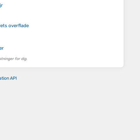
jr
vets overflade
er
ninger for dig.
ation API