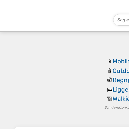
Mobila
📱
Outd
🧴
Regnj
🧥
Ligge
🛌
Walkie
📶
Som Amazon-par