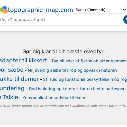
topographic-map.com
Gør dig klar til dit næste eventyr:
dapter til kikkert
-
Tag billeder af fjerne objekter gennem
oor sæbe
-
Miljøvenlig sæbe til krop og opvask i naturen
akke til damer
-
Stilfuld og funktionel beskyttelse mod re
underlag
-
God isolering og komfort for en bedre nattesøvn
 Talkie
-
Kommunikationsudstyr til team
tner tjener denne side en kommission på kvalificerede køb uden ekstra omkost