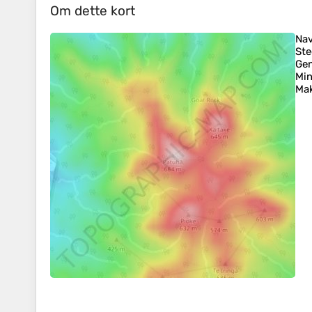
Om dette kort
Na
Ste
Ge
Mi
Mak