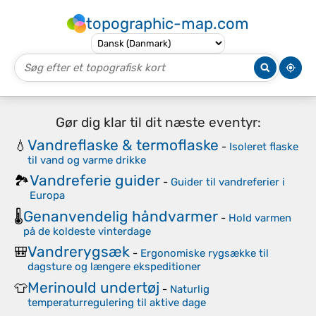
topographic-map.com
Gør dig klar til dit næste eventyr:
Vandreflaske & termoflaske
💧
-
Isoleret flaske
til vand og varme drikke
Vandreferie guider
🏞️
-
Guider til vandreferier i
Europa
Genanvendelig håndvarmer
🌡️
-
Hold varmen
på de koldeste vinterdage
Vandrerygsæk
🎒
-
Ergonomiske rygsække til
dagsture og længere ekspeditioner
Merinould undertøj
👕
-
Naturlig
temperaturregulering til aktive dage