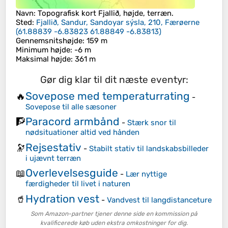
Navn
: Topografisk kort
Fjallið
, højde, terræn.
Sted
:
Fjallið, Sandur, Sandoyar sýsla, 210, Færøerne
(
61.88839 -6.83823 61.88849 -6.83813
)
Gennemsnitshøjde
: 159 m
Minimum højde
: -6 m
Maksimal højde
: 361 m
Gør dig klar til dit næste eventyr:
Sovepose med temperaturrating
🔥
-
Sovepose til alle sæsoner
Paracord armbånd
🧗
-
Stærk snor til
nødsituationer altid ved hånden
Rejsestativ
🔭
-
Stabilt stativ til landskabsbilleder
i ujævnt terræn
Overlevelsesguide
📖
-
Lær nyttige
færdigheder til livet i naturen
Hydration vest
🥤
-
Vandvest til langdistanceture
Som Amazon-partner tjener denne side en kommission på
kvalificerede køb uden ekstra omkostninger for dig.