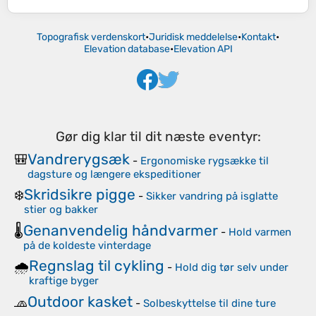
Topografisk verdenskort
•
Juridisk meddelelse
•
Kontakt
•
Elevation database
•
Elevation API
Gør dig klar til dit næste eventyr:
Vandrerygsæk
🎒
-
Ergonomiske rygsække til
dagsture og længere ekspeditioner
Skridsikre pigge
❄️
-
Sikker vandring på isglatte
stier og bakker
Genanvendelig håndvarmer
🌡️
-
Hold varmen
på de koldeste vinterdage
Regnslag til cykling
🌧️
-
Hold dig tør selv under
kraftige byger
Outdoor kasket
🧢
-
Solbeskyttelse til dine ture