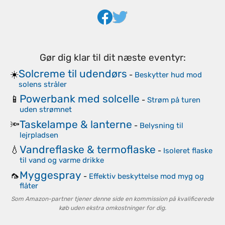
Gør dig klar til dit næste eventyr:
Solcreme til udendørs
☀️
-
Beskytter hud mod
solens stråler
Powerbank med solcelle
📱
-
Strøm på turen
uden strømnet
Taskelampe & lanterne
🔦
-
Belysning til
lejrpladsen
Vandreflaske & termoflaske
💧
-
Isoleret flaske
til vand og varme drikke
Myggespray
🦟
-
Effektiv beskyttelse mod myg og
flåter
Som Amazon-partner tjener denne side en kommission på kvalificerede
køb uden ekstra omkostninger for dig.