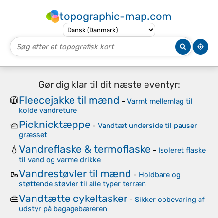
topographic-map.com
Gør dig klar til dit næste eventyr:
Fleecejakke til mænd
🧥
-
Varmt mellemlag til
kolde vandreture
Picknicktæppe
🧺
-
Vandtæt underside til pauser i
græsset
Vandreflaske & termoflaske
💧
-
Isoleret flaske
til vand og varme drikke
Vandrestøvler til mænd
🥾
-
Holdbare og
støttende støvler til alle typer terræn
Vandtætte cykeltasker
👜
-
Sikker opbevaring af
udstyr på bagagebæreren