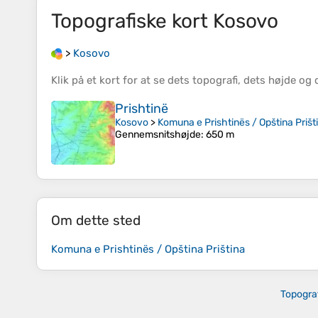
Topografiske kort
Kosovo
>
Kosovo
Klik på et
kort
for at se dets
topografi
, dets
højde
og 
Prishtinë
Kosovo
>
Komuna e Prishtinës / Opština Prišt
Gennemsnitshøjde
: 650 m
Om dette sted
Komuna e Prishtinës / Opština Priština
Topogra