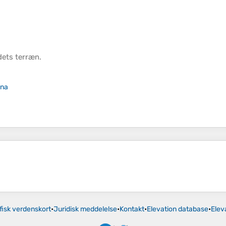
dets
terræn
.
ina
fisk verdenskort
•
Juridisk meddelelse
•
Kontakt
•
Elevation database
•
Elev