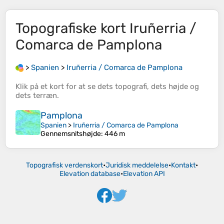
Topografiske kort
Iruñerria /
Comarca de Pamplona
>
Spanien
>
Iruñerria / Comarca de Pamplona
Klik på et
kort
for at se dets
topografi
, dets
højde
og
dets
terræn
.
Pamplona
Spanien
>
Iruñerria / Comarca de Pamplona
Gennemsnitshøjde
: 446 m
Topografisk verdenskort
•
Juridisk meddelelse
•
Kontakt
•
Elevation database
•
Elevation API