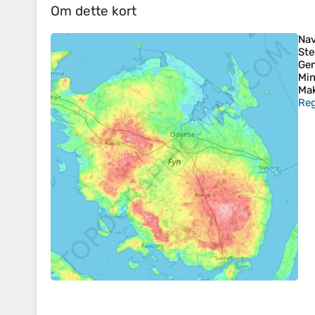
Om dette kort
Na
Ste
Ge
Mi
Mak
Reg