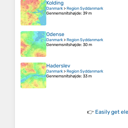
Kolding
Danmark
>
Region Syddanmark
Gennemsnitshøjde
: 39 m
Odense
Danmark
>
Region Syddanmark
Gennemsnitshøjde
: 30 m
Haderslev
Danmark
>
Region Syddanmark
Gennemsnitshøjde
: 33 m
👉
Easily
get el