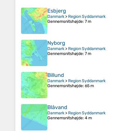
Esbjerg
Danmark
>
Region Syddanmark
Gennemsnitshøjde
: 7 m
Nyborg
Danmark
>
Region Syddanmark
Gennemsnitshøjde
: 7 m
Billund
Danmark
>
Region Syddanmark
Gennemsnitshøjde
: 65 m
Blåvand
Danmark
>
Region Syddanmark
Gennemsnitshøjde
: 4 m