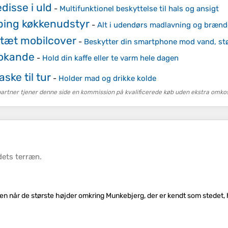
disse i uld
-
Multifunktionel beskyttelse til hals og ansigt
ing køkkenudstyr
-
Alt i udendørs madlavning og brænd
tæt mobilcover
-
Beskytter din smartphone mod vand, st
okande
-
Hold din kaffe eller te varm hele dagen
aske til tur
-
Holder mad og drikke kolde
tner tjener denne side en kommission på kvalificerede køb uden ekstra omkost
dets
terræn
.
yen når de største højder omkring Munkebjerg, der er kendt som stedet, 