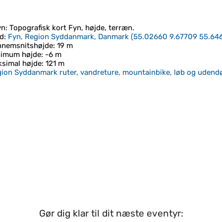
vn
: Topografisk kort
Fyn
, højde, terræn.
d
:
Fyn, Region Syddanmark, Danmark
(
55.02660 9.67709 55.64
nnemsnitshøjde
: 19 m
nimum højde
: -6 m
simal højde
: 121 m
ion Syddanmark ruter, vandreture, mountainbike, løb og udendø
Gør dig klar til dit næste eventyr: