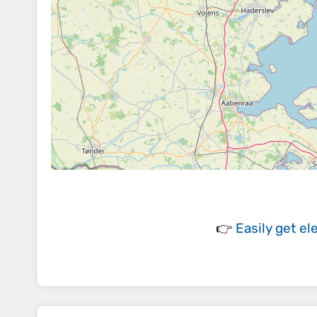
👉
Easily
get el