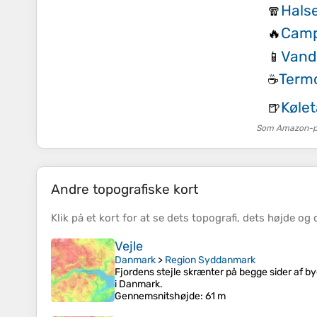
Halse
🧣
Camp
🔥
Vand
📱
Term
☕
Kølet
🍺
Som Amazon-par
Andre topografiske kort
Klik på et
kort
for at se dets
topografi
, dets
højde
og 
Vejle
Danmark
>
Region Syddanmark
Fjordens stejle skrænter på begge sider af b
i Danmark.
Gennemsnitshøjde
: 61 m