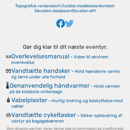
Topografisk verdenskort
•
Juridisk meddelelse
•
Kontakt
•
Elevation database
•
Elevation API
Gør dig klar til dit næste eventyr:
Overlevelsesmanual
📜
-
Viden til ekstrem
overlevelse
Vandtætte handsker
🧤
-
Hold hænderne varme
og tørre under alle forhold
Genanvendelig håndvarmer
🌡️
-
Hold varmen
på de koldeste vinterdage
Vabelplaster
🧴
-
Hurtig lindring og beskyttelse mod
vabler
Vandtætte cykeltasker
👜
-
Sikker opbevaring af
udstyr på bagagebæreren
Som Amazon-partner tjener denne side en kommission på kvalificerede