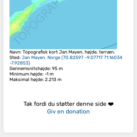
Navn
: Topografisk kort
Jan Mayen
, højde, terræn.
Sted
:
Jan Mayen, Norge
(
70.82597 -9.07717 71.16034
-7.92853
)
Gennemsnitshøjde
: 95 m
Minimum højde
: -1 m
Maksimal højde
: 2.213 m
Tak fordi du støtter denne side ❤️
Giv en donation