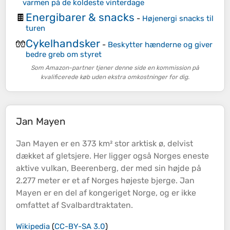
varmen på de koldeste vinterdage
Energibarer & snacks
🍫
-
Højenergi snacks til
turen
Cykelhandsker
🧤
-
Beskytter hænderne og giver
bedre greb om styret
Som Amazon-partner tjener denne side en kommission på
kvalificerede køb uden ekstra omkostninger for dig.
Jan Mayen
Jan Mayen er en 373 km² stor arktisk ø, delvist
dækket af gletsjere. Her ligger også Norges eneste
aktive vulkan, Beerenberg, der med sin
højde
på
2.277 meter er et af Norges højeste bjerge. Jan
Mayen er en del af kongeriget Norge, og er ikke
omfattet af Svalbardtraktaten.
Wikipedia
(
CC-BY-SA 3.0
)