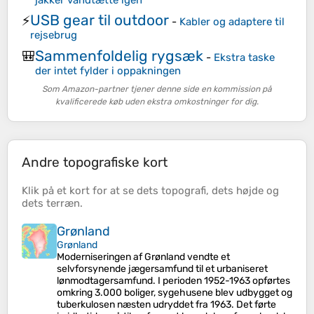
USB gear til outdoor
⚡
-
Kabler og adaptere til
rejsebrug
Sammenfoldelig rygsæk
🎒
-
Ekstra taske
der intet fylder i oppakningen
Som Amazon-partner tjener denne side en kommission på
kvalificerede køb uden ekstra omkostninger for dig.
Andre topografiske kort
Klik på et
kort
for at se dets
topografi
, dets
højde
og
dets
terræn
.
Grønland
Grønland
Moderniseringen af Grønland vendte et
selvforsynende jægersamfund til et urbaniseret
lønmodtagersamfund. I perioden 1952-1963 opførtes
omkring 3.000 boliger, sygehusene blev udbygget og
tuberkulosen næsten udryddet fra 1963. Det førte