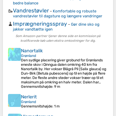
bedre balance
Vandrestøvler
🥾
-
Komfortable og robuste
vandrestøvler til dagsture og længere vandringer
Imprægneringsspray
🧹
-
Gør dine sko og
jakker vandtætte igen
Som Amazon-partner tjener denne side en kommission på
kvalificerede køb uden ekstra omkostninger for dig.
Nanortalik
Grønland
Den sydlige placering giver grobund for Grønlands
eneste skov i Qinngua dalen omkring 40 km fra
Nanortalik by. Her vokser Blågrå Pil (Salix glauca) og
Dun-Birk (Betula pubescens) op til en højde på flere
meter. De fleste andre steder vokser træer op til et
maksimum på omkring en halv meter. Dalen har…
Gennemsnitshøjde
: 9 m
Nerlerit
Grønland
Gennemsnitshøjde
: 1 m