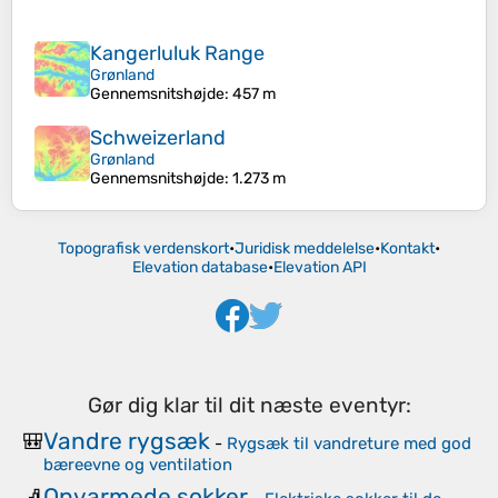
Kangerluluk Range
Grønland
Gennemsnitshøjde
: 457 m
Schweizerland
Grønland
Gennemsnitshøjde
: 1.273 m
Topografisk verdenskort
•
Juridisk meddelelse
•
Kontakt
•
Elevation database
•
Elevation API
Gør dig klar til dit næste eventyr:
Vandre rygsæk
🎒
-
Rygsæk til vandreture med god
bæreevne og ventilation
Opvarmede sokker
🧦