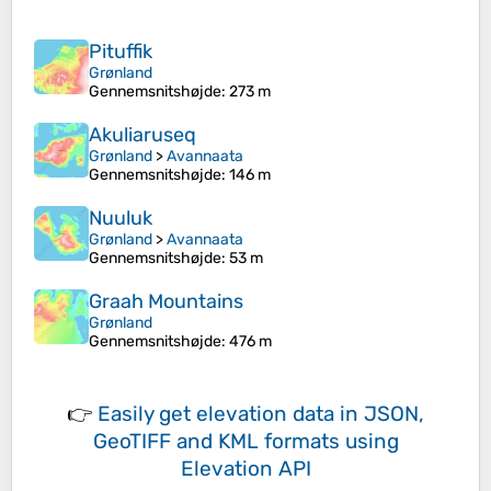
Pituffik
Grønland
Gennemsnitshøjde
: 273 m
Akuliaruseq
Grønland
>
Avannaata
Gennemsnitshøjde
: 146 m
Nuuluk
Grønland
>
Avannaata
Gennemsnitshøjde
: 53 m
Graah Mountains
Grønland
Gennemsnitshøjde
: 476 m
👉
Easily
get elevation data in JSON,
GeoTIFF and KML formats
using
Elevation API