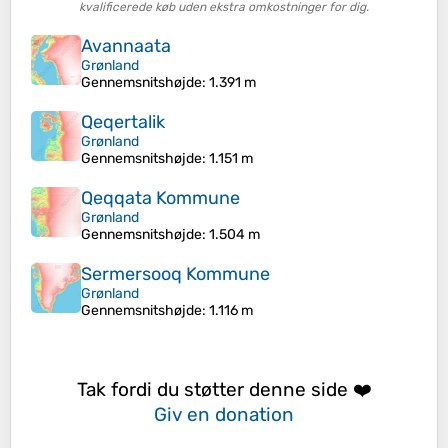
kvalificerede køb uden ekstra omkostninger for dig.
Avannaata
Grønland
Gennemsnitshøjde
: 1.391 m
Qeqertalik
Grønland
Gennemsnitshøjde
: 1.151 m
Qeqqata Kommune
Grønland
Gennemsnitshøjde
: 1.504 m
Sermersooq Kommune
Grønland
Gennemsnitshøjde
: 1.116 m
Tak fordi du støtter denne side ❤️
Giv en donation