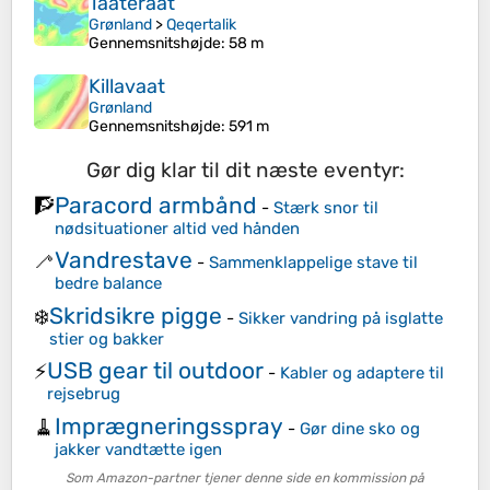
Taateraat
Grønland
>
Qeqertalik
Gennemsnitshøjde
: 58 m
Killavaat
Grønland
Gennemsnitshøjde
: 591 m
Gør dig klar til dit næste eventyr:
Paracord armbånd
🧗
-
Stærk snor til
nødsituationer altid ved hånden
Vandrestave
🦯
-
Sammenklappelige stave til
bedre balance
Skridsikre pigge
❄️
-
Sikker vandring på isglatte
stier og bakker
USB gear til outdoor
⚡
-
Kabler og adaptere til
rejsebrug
Imprægneringsspray
🧹
-
Gør dine sko og
jakker vandtætte igen
Som Amazon-partner tjener denne side en kommission på