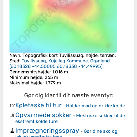
Navn
: Topografisk kort
Tuvilissuaq
, højde, terræn.
Sted
:
Tuvilissuaq, Kujalleq Kommune, Grønland
(
60.18328 -44.50005 60.18338 -44.49995
)
Gennemsnitshøjde
: 1.016 m
Minimum højde
: 265 m
Maksimal højde
: 1.779 m
Gør dig klar til dit næste eventyr:
Køletaske til tur
🍺
-
Holder mad og drikke kolde
Opvarmede sokker
🧦
-
Elektriske sokker til de
ekstremt kolde ture
Imprægneringsspray
🧹
-
Gør dine sko og
jakker vandtætte igen