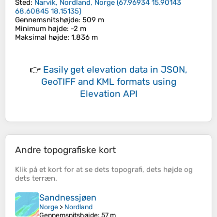
Sted
:
Narvik, Nordland, Norge
(
67.96934 15.90143
68.60845 18.15135
)
Gennemsnitshøjde
: 509 m
Minimum højde
: -2 m
Maksimal højde
: 1.836 m
👉
Easily
get elevation data in JSON,
GeoTIFF and KML formats
using
Elevation API
Andre topografiske kort
Klik på et
kort
for at se dets
topografi
, dets
højde
og
dets
terræn
.
Sandnessjøen
Norge
>
Nordland
Gennemsnitshøjde
: 57 m