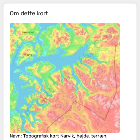
Om dette kort
Navn
: Topografisk kort
Narvik
, højde, terræn.