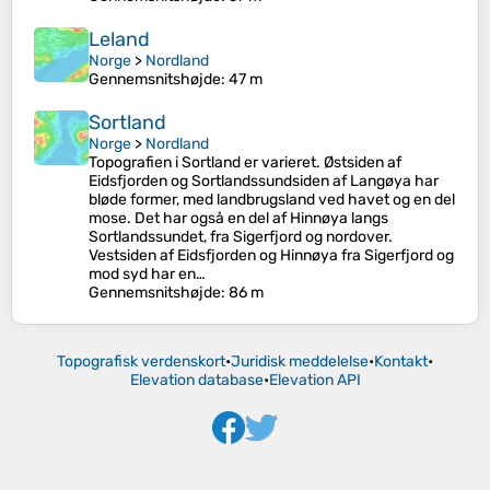
Leland
Norge
>
Nordland
Gennemsnitshøjde
: 47 m
Sortland
Norge
>
Nordland
Topografien i Sortland er varieret. Østsiden af
Eidsfjorden og Sortlandssundsiden af Langøya har
bløde former, med landbrugsland ved havet og en del
mose. Det har også en del af Hinnøya langs
Sortlandssundet, fra Sigerfjord og nordover.
Vestsiden af Eidsfjorden og Hinnøya fra Sigerfjord og
mod syd har en…
Gennemsnitshøjde
: 86 m
Topografisk verdenskort
•
Juridisk meddelelse
•
Kontakt
•
Elevation database
•
Elevation API