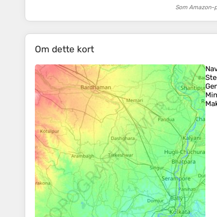
Som Amazon-par
Om dette kort
Na
Ste
Ge
Mi
Mak