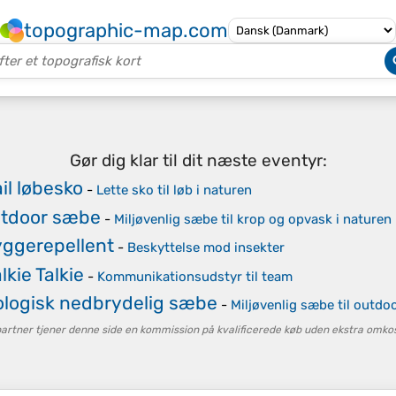
topographic-map.com
Gør dig klar til dit næste eventyr:
ail løbesko
-
Lette sko til løb i naturen
tdoor sæbe
-
Miljøvenlig sæbe til krop og opvask i naturen
ggerepellent
-
Beskyttelse mod insekter
lkie Talkie
-
Kommunikationsudstyr til team
ologisk nedbrydelig sæbe
-
Miljøvenlig sæbe til outdo
tner tjener denne side en kommission på kvalificerede køb uden ekstra omkost