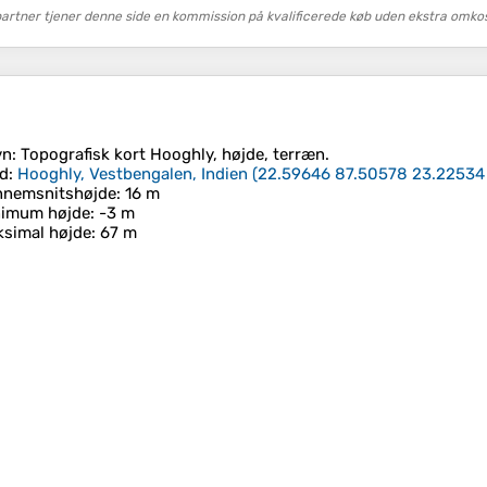
tner tjener denne side en kommission på kvalificerede køb uden ekstra omkost
vn
: Topografisk kort
Hooghly
, højde, terræn.
d
:
Hooghly, Vestbengalen, Indien
(
22.59646 87.50578 23.22534
nnemsnitshøjde
: 16 m
nimum højde
: -3 m
simal højde
: 67 m