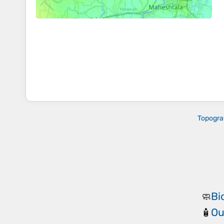
Topogra
Bi
🧼
Ou
🧴