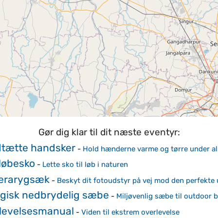
Gør dig klar til dit næste eventyr:
tætte handsker
-
Hold hænderne varme og tørre under al
 løbesko
-
Lette sko til løb i naturen
erarygsæk
-
Beskyt dit fotoudstyr på vej mod den perfekte 
ogisk nedbrydelig sæbe
-
Miljøvenlig sæbe til outdoor 
levelsesmanual
-
Viden til ekstrem overlevelse