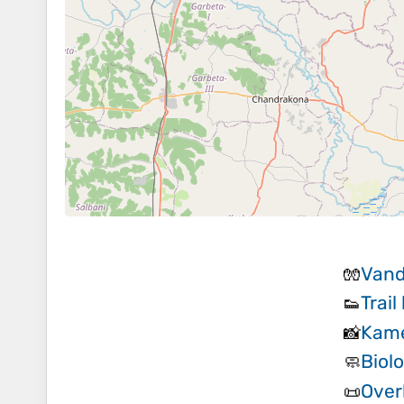
Vand
🧤
Trail
👟
Kam
📸
Biol
🧼
Over
📜