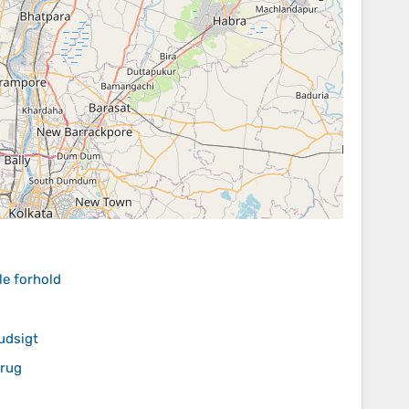
le forhold
udsigt
brug