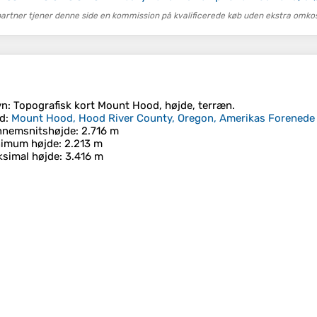
tner tjener denne side en kommission på kvalificerede køb uden ekstra omkost
vn
: Topografisk kort
Mount Hood
, højde, terræn.
d
:
Mount Hood, Hood River County, Oregon, Amerikas Forenede 
nnemsnitshøjde
: 2.716 m
nimum højde
: 2.213 m
simal højde
: 3.416 m