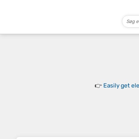
👉
Easily
get el