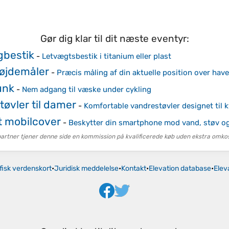
Gør dig klar til dit næste eventyr:
bestik
-
Letvægtsbestik i titanium eller plast
højdemåler
-
Præcis måling af din aktuelle position over have
unk
-
Nem adgang til væske under cykling
øvler til damer
-
Komfortable vandrestøvler designet til 
 mobilcover
-
Beskytter din smartphone mod vand, støv o
tner tjener denne side en kommission på kvalificerede køb uden ekstra omkost
fisk verdenskort
•
Juridisk meddelelse
•
Kontakt
•
Elevation database
•
Elev