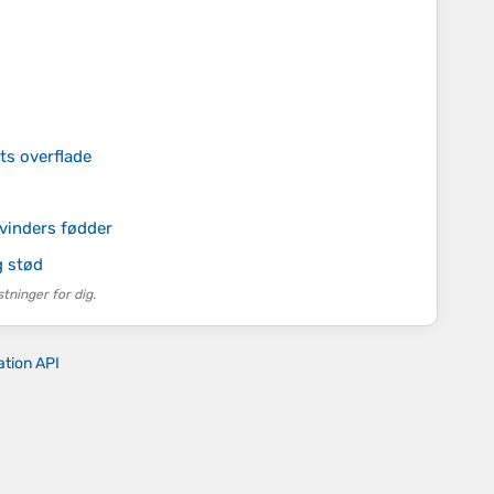
ts overflade
kvinders fødder
g stød
ninger for dig.
ation API