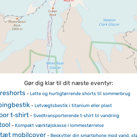
Gør dig klar til dit næste eventyr:
reshorts
-
Lette og hurtigtørrende shorts til sommerbrug
ingbestik
-
Letvægtsbestik i titanium eller plast
or t‑shirt
-
Svedtransporterende t‑shirt til vandring
tool
-
Kompakt værktøjskasse i lommestørrelse
tæt mobilcover
-
Beskytter din smartphone mod vand, st