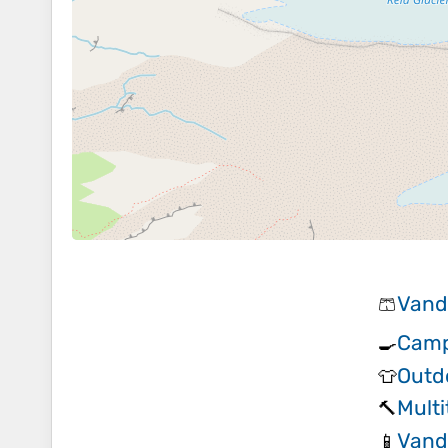
Vand
🩳
Camp
🍳
Outdo
👕
Multi
🔨
Vand
📱