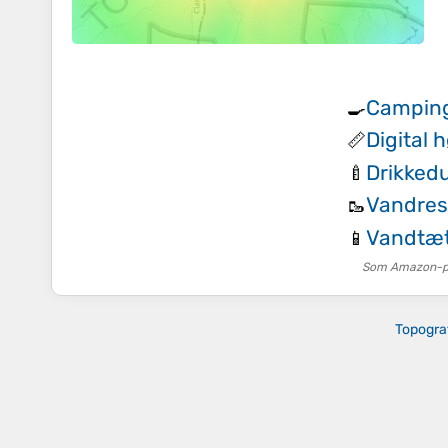
Camping
🍳
Digital 
📏
Drikked
🍼
Vandrest
🥾
Vandtæt
📱
Som Amazon-par
Topogra