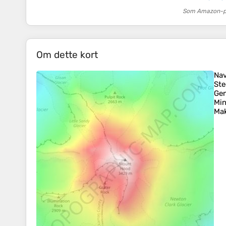
Som Amazon-par
Om dette kort
Na
Ste
Ge
Mi
Mak