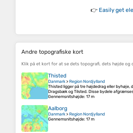
👉
Easily
get el
Andre topografiske kort
Klik på et
kort
for at se dets
topografi
, dets
højde
og 
Thisted
Danmark
>
Region Nordjylland
Thisted ligger på tre højdedrag eller byhøje
Dragsbæk og Tilsted. Disse bydele afgrænses 
Gennemsnitshøjde
: 17 m
Aalborg
Danmark
>
Region Nordjylland
Gennemsnitshøjde
: 17 m