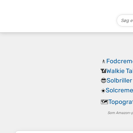
Fodcreme
🚶
Walkie Ta
📶
Solbrille
😎
Solcreme
☀️
Topograf
🗺️
Som Amazon-par