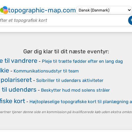
topographic-map.com
Gør dig klar til dit næste eventyr:
 til vandrere
-
Pleje til trætte fødder efter en lang dag
lkie
-
Kommunikationsudstyr til team
r polariseret
-
Solbriller til udendørs aktiviteter
 til udendørs
-
Beskytter hud mod solens stråler
iske kort
-
Højtopløselige topografiske kort til planlægning 
tner tjener denne side en kommission på kvalificerede køb uden ekstra omkost