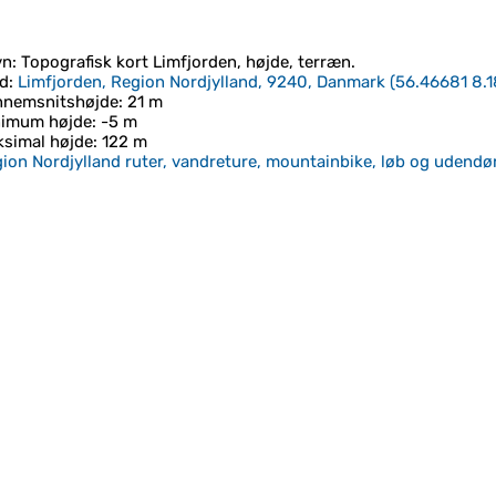
vn
: Topografisk kort
Limfjorden
, højde, terræn.
d
:
Limfjorden, Region Nordjylland, 9240, Danmark
(
56.46681 8.1
nnemsnitshøjde
: 21 m
nimum højde
: -5 m
simal højde
: 122 m
ion Nordjylland ruter, vandreture, mountainbike, løb og udendør