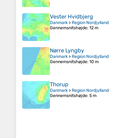
Vester Hvidbjerg
Danmark
>
Region Nordjylland
Gennemsnitshøjde
: 12 m
Nørre Lyngby
Danmark
>
Region Nordjylland
Gennemsnitshøjde
: 10 m
Thorup
Danmark
>
Region Nordjylland
Gennemsnitshøjde
: 5 m