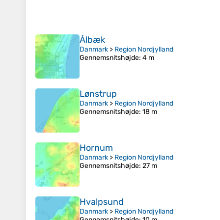
Ålbæk
Danmark
>
Region Nordjylland
Gennemsnitshøjde
: 4 m
Lønstrup
Danmark
>
Region Nordjylland
Gennemsnitshøjde
: 18 m
Hornum
Danmark
>
Region Nordjylland
Gennemsnitshøjde
: 27 m
Hvalpsund
Danmark
>
Region Nordjylland
Gennemsnitshøjde
: 10 m