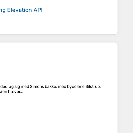
ing
Elevation API
højdedrag sig med Simons bakke, med bydelene Silstrup,
f åen hæver…