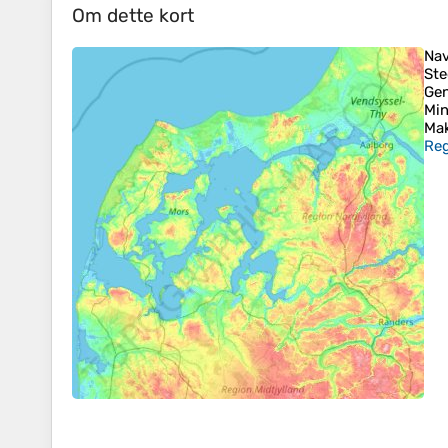
Om dette kort
Na
Ste
Ge
Mi
Mak
Reg