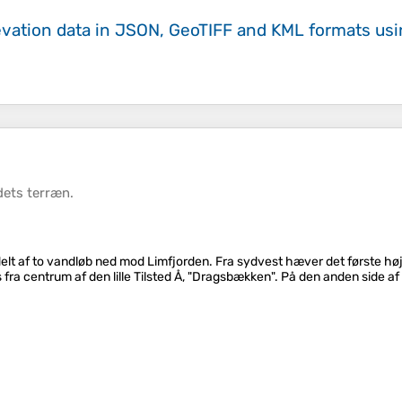
evation data in JSON, GeoTIFF and KML formats
us
dets
terræn
.
, delt af to vandløb ned mod Limfjorden. Fra sydvest hæver det første 
fra centrum af den lille Tilsted Å, "Dragsbækken". På den anden side a