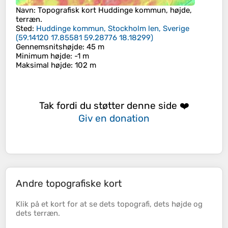
Navn
: Topografisk kort
Huddinge kommun
, højde,
terræn.
Sted
:
Huddinge kommun, Stockholm len, Sverige
(
59.14120 17.85581 59.28776 18.18299
)
Gennemsnitshøjde
: 45 m
Minimum højde
: -1 m
Maksimal højde
: 102 m
Tak fordi du støtter denne side ❤️
Giv en donation
Andre topografiske kort
Klik på et
kort
for at se dets
topografi
, dets
højde
og
dets
terræn
.