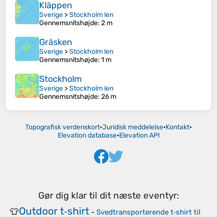
Kläppen
Sverige
>
Stockholm len
Gennemsnitshøjde
: 2 m
Gräsken
Sverige
>
Stockholm len
Gennemsnitshøjde
: 1 m
Stockholm
Sverige
>
Stockholm len
Gennemsnitshøjde
: 26 m
Topografisk verdenskort
•
Juridisk meddelelse
•
Kontakt
•
Elevation database
•
Elevation API
Gør dig klar til dit næste eventyr:
Outdoor t‑shirt
👕
-
Svedtransporterende t‑shirt til