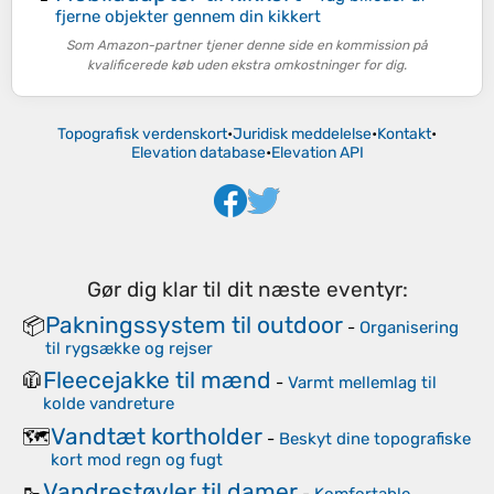
fjerne objekter gennem din kikkert
Som Amazon-partner tjener denne side en kommission på
kvalificerede køb uden ekstra omkostninger for dig.
Topografisk verdenskort
•
Juridisk meddelelse
•
Kontakt
•
Elevation database
•
Elevation API
Gør dig klar til dit næste eventyr:
Pakningssystem til outdoor
📦
-
Organisering
til rygsække og rejser
Fleecejakke til mænd
🧥
-
Varmt mellemlag til
kolde vandreture
Vandtæt kortholder
🗺️
-
Beskyt dine topografiske
kort mod regn og fugt
Vandrestøvler til damer
🥾