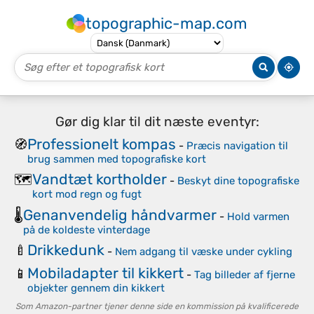
topographic-map.com
Gør dig klar til dit næste eventyr:
Professionelt kompas
🧭
-
Præcis navigation til
brug sammen med topografiske kort
Vandtæt kortholder
🗺️
-
Beskyt dine topografiske
kort mod regn og fugt
Genanvendelig håndvarmer
🌡️
-
Hold varmen
på de koldeste vinterdage
Drikkedunk
🍼
-
Nem adgang til væske under cykling
Mobiladapter til kikkert
📱
-
Tag billeder af fjerne
objekter gennem din kikkert
Som Amazon-partner tjener denne side en kommission på kvalificerede