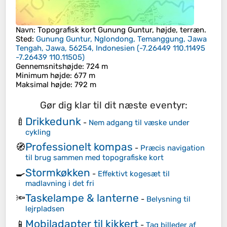
Navn
: Topografisk kort
Gunung Guntur
, højde, terræn.
Sted
:
Gunung Guntur, Nglondong, Temanggung, Jawa
Tengah, Jawa, 56254, Indonesien
(
-7.26449 110.11495
-7.26439 110.11505
)
Gennemsnitshøjde
: 724 m
Minimum højde
: 677 m
Maksimal højde
: 792 m
Gør dig klar til dit næste eventyr:
Drikkedunk
🍼
-
Nem adgang til væske under
cykling
Professionelt kompas
🧭
-
Præcis navigation
til brug sammen med topografiske kort
Stormkøkken
🍳
-
Effektivt kogesæt til
madlavning i det fri
Taskelampe & lanterne
🔦
-
Belysning til
lejrpladsen
Mobiladapter til kikkert
📱
-
Tag billeder af