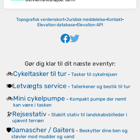
Topografisk verdenskort
•
Juridisk meddelelse
•
Kontakt
•
Elevation database
•
Elevation API
Gør dig klar til dit næste eventyr:
Cykeltasker til tur
🚲
-
Tasker til cykelrejsen
Letvægts service
🍽️
-
Tallerkener og bestik til tur
Mini cykelpumpe
🚲
-
Kompakt pumpe der nemt
kan være i tasken
Rejsestativ
🔭
-
Stabilt stativ til landskabsbilleder i
ujævnt terræn
Gamascher / Gaiters
🛡️
-
Beskytter dine ben og
støvler mod mudder og vand