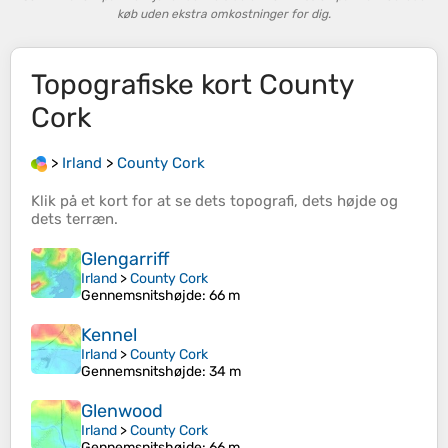
køb uden ekstra omkostninger for dig.
Topografiske kort
County
Cork
>
Irland
>
County Cork
Klik på et
kort
for at se dets
topografi
, dets
højde
og
dets
terræn
.
Glengarriff
Irland
>
County Cork
Gennemsnitshøjde
: 66 m
Kennel
Irland
>
County Cork
Gennemsnitshøjde
: 34 m
Glenwood
Irland
>
County Cork
Gennemsnitshøjde
: 66 m