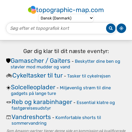
topographic-map.com
Gør dig klar til dit næste eventyr:
Gamascher / Gaiters
🛡️
-
Beskytter dine ben og
støvler mod mudder og vand
Cykeltasker til tur
🚲
-
Tasker til cykelrejsen
Solcelleoplader
☀️
-
Miljøvenlig strøm til dine
gadgets på lange ture
Reb og karabinhager
🪢
-
Essential klatre og
fastgørelsesudstyr
Vandreshorts
🩳
-
Komfortable shorts til
sommervandring
Som Amazon-partner tjener denne side en kommission på kvalificerede