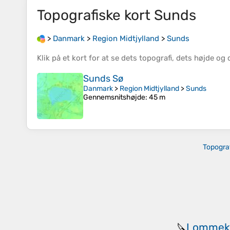
Topografiske kort
Sunds
>
Danmark
>
Region Midtjylland
>
Sunds
Klik på et
kort
for at se dets
topografi
, dets
højde
og 
Sunds Sø
Danmark
>
Region Midtjylland
>
Sunds
Gennemsnitshøjde
: 45 m
Topogra
Lommek
🔪