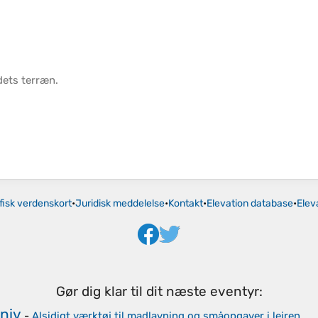
dets
terræn
.
fisk verdenskort
•
Juridisk meddelelse
•
Kontakt
•
Elevation database
•
Elev
Gør dig klar til dit næste eventyr:
niv
-
Alsidigt værktøj til madlavning og småopgaver i lejren