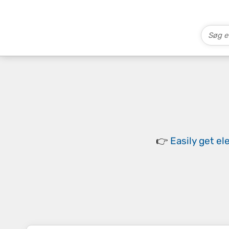
👉
Easily
get el