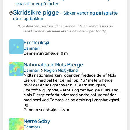
reparationer på farten
Skridsikre pigge
❄️
-
Sikker vandring på isglatte
stier og bakker
Som Amazon-partner tjener denne side en kommission på
kvalificerede køb uden ekstra omkostninger for dig.
Frederiksø
Danmark
Gennemsnitshøjde
: 0 m
Nationalpark Mols Bjerge
Danmark
>
Region Midtjylland
Midt i nationalparken ligger den fredede del af Mols
Bjerge, med bakker der når op i 137 meters højde,
hvor der er udsigter over bl.a. Aarhusbugten,
Ebeltoft Vig, Rønde, Aarhus og det sydlige Djursland.
Mols Bjerge er forbundet med andre naturområder
mod nord ved Femmøller, og omkring Lyngsbækgård
og…
Gennemsnitshøjde
: 16 m
Nørre Søby
Danmark