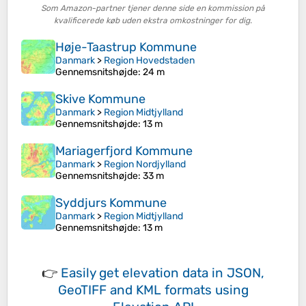
Som Amazon-partner tjener denne side en kommission på
kvalificerede køb uden ekstra omkostninger for dig.
Høje-Taastrup Kommune
Danmark
>
Region Hovedstaden
Gennemsnitshøjde
: 24 m
Skive Kommune
Danmark
>
Region Midtjylland
Gennemsnitshøjde
: 13 m
Mariagerfjord Kommune
Danmark
>
Region Nordjylland
Gennemsnitshøjde
: 33 m
Syddjurs Kommune
Danmark
>
Region Midtjylland
Gennemsnitshøjde
: 13 m
👉
Easily
get elevation data in JSON,
GeoTIFF and KML formats
using