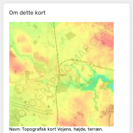
Om dette kort
Navn
: Topografisk kort
Vojens
, højde, terræn.