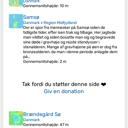
Danmark
Gennemsnitshøjde
: 10 m
Samsø
Danmark
>
Region Midtjylland
Der er spor fra mennesker på Samsø siden de
tidligste tider, efter isen trak sig tilbage. Her jagtede
man vildtet og siden bosatte man sig og begravede
sine døde i gravhøje og rejste stendysser i
stenalderen. Mange af gravhøjene på øen er dog fra
bronzealderen, da man i denne periode anlagde dem
på…
Gennemsnitshøjde
: 2 m
Tak fordi du støtter denne side ❤️
Giv en donation
Brændegård Sø
Danmark
Gennemsnitshøjde
: 47 m