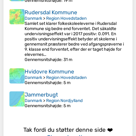
Gennemsnitshøjde
: 19 m
Rudersdal Kommune
Danmark
>
Region Hovedstaden
Samlet set klarer folkeskoleeleverne i Rudersdal
Kommune sig bedre end forventet. Det såkaldte
undervisningseffekt var i 2017 positiv: 0.091. En
positiv undervisningseffekt betyder at skolerne i
gennemsnit præsterer bedre ved afgangsprøverne i
9. klasse end forventet, efter der er taget højde for
elevernes…
Gennemsnitshøjde
: 31 m
Hvidovre Kommune
Danmark
>
Region Hovedstaden
Gennemsnitshøjde
: 5 m
Jammerbugt
Danmark
>
Region Nordjylland
Gennemsnitshøjde
: 5 m
Tak fordi du støtter denne side ❤️