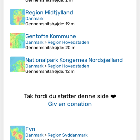
Gennemsnitshøjde
: 2 m
Region Midtjylland
Danmark
Gennemsnitshøjde
: 19 m
Gentofte Kommune
Danmark
>
Region Hovedstaden
Gennemsnitshøjde
: 20 m
Nationalpark Kongernes Nordsjælland
Danmark
>
Region Hovedstaden
Gennemsnitshøjde
: 12 m
Tak fordi du støtter denne side ❤️
Giv en donation
Fyn
Danmark
>
Region Syddanmark