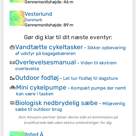
Gennemsnitshøjde
: 46 m
Vesterlund
Danmark
Gennemsnitshøjde
: 89 m
Gør dig klar til dit næste eventyr:
Vandtætte cykeltasker
👜
-
Sikker opbevaring
af udstyr på bagagebæreren
Overlevelsesmanual
📜
-
Viden til ekstrem
overlevelse
Outdoor fodtøj
🥾
-
Let tur‑fodtøj til dagsture
Mini cykelpumpe
🚲
-
Kompakt pumpe der nemt
kan være i tasken
Biologisk nedbrydelig sæbe
🧼
-
Miljøvenlig
sæbe til outdoor brug
Som Amazon-partner tjener denne side en kommission på
kvalificerede køb uden ekstra omkostninger for dig.
Ilsted Å