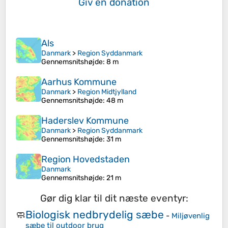
Giv en donation
Als
Danmark
>
Region Syddanmark
Gennemsnitshøjde
: 8 m
Aarhus Kommune
Danmark
>
Region Midtjylland
Gennemsnitshøjde
: 48 m
Haderslev Kommune
Danmark
>
Region Syddanmark
Gennemsnitshøjde
: 31 m
Region Hovedstaden
Danmark
Gennemsnitshøjde
: 21 m
Gør dig klar til dit næste eventyr:
Biologisk nedbrydelig sæbe
🧼
-
Miljøvenlig
sæbe til outdoor brug