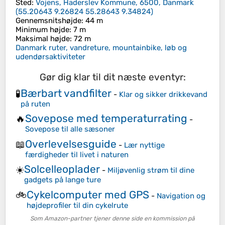
Sted
:
Vojens, Haderslev Kommune, 6500, Danmark
(
55.20643 9.26824 55.28643 9.34824
)
Gennemsnitshøjde
: 44 m
Minimum højde
: 7 m
Maksimal højde
: 72 m
Danmark ruter, vandreture, mountainbike, løb og
udendørsaktiviteter
Gør dig klar til dit næste eventyr:
Bærbart vandfilter
🧪
-
Klar og sikker drikkevand
på ruten
Sovepose med temperaturrating
🔥
-
Sovepose til alle sæsoner
Overlevelsesguide
📖
-
Lær nyttige
færdigheder til livet i naturen
Solcelleoplader
☀️
-
Miljøvenlig strøm til dine
gadgets på lange ture
Cykelcomputer med GPS
🚲
-
Navigation og
højdeprofiler til din cykelrute
Som Amazon-partner tjener denne side en kommission på