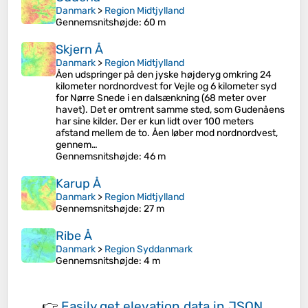
Danmark
>
Region Midtjylland
Gennemsnitshøjde
: 60 m
Skjern Å
Danmark
>
Region Midtjylland
Åen udspringer på den jyske højderyg omkring 24
kilometer nordnordvest for Vejle og 6 kilometer syd
for Nørre Snede i en dalsænkning (68 meter over
havet). Det er omtrent samme sted, som Gudenåens
har sine kilder. Der er kun lidt over 100 meters
afstand mellem de to. Åen løber mod nordnordvest,
gennem…
Gennemsnitshøjde
: 46 m
Karup Å
Danmark
>
Region Midtjylland
Gennemsnitshøjde
: 27 m
Ribe Å
Danmark
>
Region Syddanmark
Gennemsnitshøjde
: 4 m
👉
Easily
get elevation data in JSON,