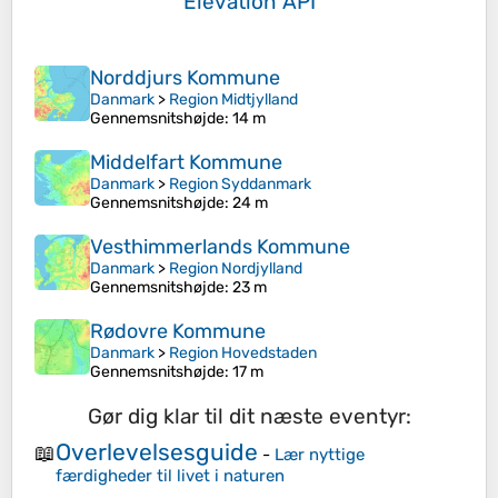
Elevation API
Norddjurs Kommune
Danmark
>
Region Midtjylland
Gennemsnitshøjde
: 14 m
Middelfart Kommune
Danmark
>
Region Syddanmark
Gennemsnitshøjde
: 24 m
Vesthimmerlands Kommune
Danmark
>
Region Nordjylland
Gennemsnitshøjde
: 23 m
Rødovre Kommune
Danmark
>
Region Hovedstaden
Gennemsnitshøjde
: 17 m
Gør dig klar til dit næste eventyr:
Overlevelsesguide
📖
-
Lær nyttige
færdigheder til livet i naturen