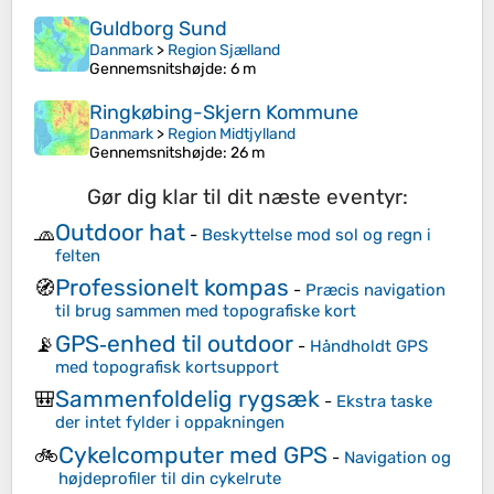
Guldborg Sund
Danmark
>
Region Sjælland
Gennemsnitshøjde
: 6 m
Ringkøbing-Skjern Kommune
Danmark
>
Region Midtjylland
Gennemsnitshøjde
: 26 m
Gør dig klar til dit næste eventyr:
Outdoor hat
🧢
-
Beskyttelse mod sol og regn i
felten
Professionelt kompas
🧭
-
Præcis navigation
til brug sammen med topografiske kort
GPS‑enhed til outdoor
📡
-
Håndholdt GPS
med topografisk kortsupport
Sammenfoldelig rygsæk
🎒
-
Ekstra taske
der intet fylder i oppakningen
Cykelcomputer med GPS
🚲
-
Navigation og
højdeprofiler til din cykelrute