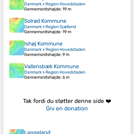
Danmark
>
Region Hovedstaden
Gennemsnitshøjde
: 19 m
Solrød Kommune
Danmark
>
Region Sjælland
Gennemsnitshøjde
: 19 m
Ishøj Kommune
Danmark
>
Region Hovedstaden
Gennemsnitshøjde
: 9 m
Vallensbæk Kommune
Danmark
>
Region Hovedstaden
Gennemsnitshøjde
: 6 m
Tak fordi du støtter denne side ❤️
Giv en donation
Langeland