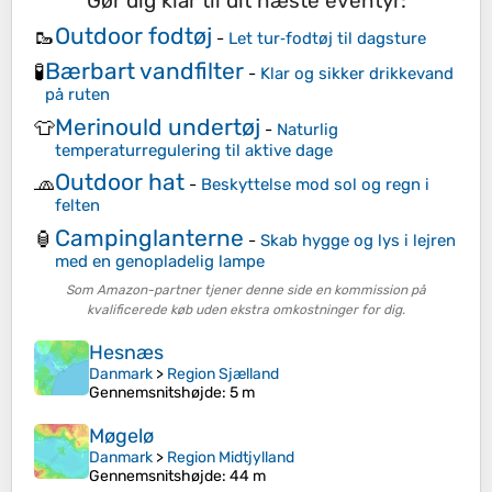
Gør dig klar til dit næste eventyr:
Outdoor fodtøj
🥾
-
Let tur‑fodtøj til dagsture
Bærbart vandfilter
🧪
-
Klar og sikker drikkevand
på ruten
Merinould undertøj
👕
-
Naturlig
temperaturregulering til aktive dage
Outdoor hat
🧢
-
Beskyttelse mod sol og regn i
felten
Campinglanterne
🏮
-
Skab hygge og lys i lejren
med en genopladelig lampe
Som Amazon-partner tjener denne side en kommission på
kvalificerede køb uden ekstra omkostninger for dig.
Hesnæs
Danmark
>
Region Sjælland
Gennemsnitshøjde
: 5 m
Møgelø
Danmark
>
Region Midtjylland
Gennemsnitshøjde
: 44 m