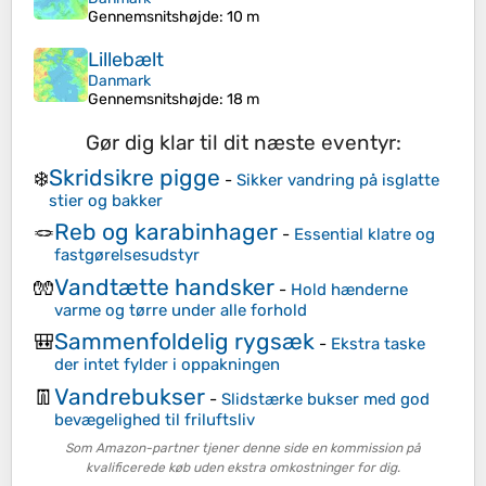
Gennemsnitshøjde
: 10 m
Lillebælt
Danmark
Gennemsnitshøjde
: 18 m
Gør dig klar til dit næste eventyr:
Skridsikre pigge
❄️
-
Sikker vandring på isglatte
stier og bakker
Reb og karabinhager
🪢
-
Essential klatre og
fastgørelsesudstyr
Vandtætte handsker
🧤
-
Hold hænderne
varme og tørre under alle forhold
Sammenfoldelig rygsæk
🎒
-
Ekstra taske
der intet fylder i oppakningen
Vandrebukser
👖
-
Slidstærke bukser med god
bevægelighed til friluftsliv
Som Amazon-partner tjener denne side en kommission på
kvalificerede køb uden ekstra omkostninger for dig.