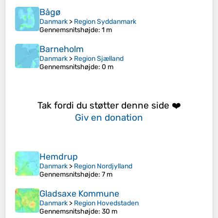
Bågø
Danmark
>
Region Syddanmark
Gennemsnitshøjde
: 1 m
Barneholm
Danmark
>
Region Sjælland
Gennemsnitshøjde
: 0 m
Tak fordi du støtter denne side ❤️
Giv en donation
Hemdrup
Danmark
>
Region Nordjylland
Gennemsnitshøjde
: 7 m
Gladsaxe Kommune
Danmark
>
Region Hovedstaden
Gennemsnitshøjde
: 30 m