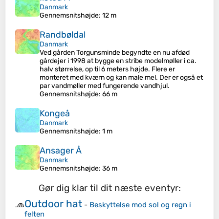
Danmark
Gennemsnitshøjde
: 12 m
Randbøldal
Danmark
Ved gården Torgunsminde begyndte en nu afdød
gårdejer i 1998 at bygge en stribe modelmøller i ca.
halv størrelse, op til 6 meters højde. Flere er
monteret med kværn og kan male mel. Der er også et
par vandmøller med fungerende vandhjul.
Gennemsnitshøjde
: 66 m
Kongeå
Danmark
Gennemsnitshøjde
: 1 m
Ansager Å
Danmark
Gennemsnitshøjde
: 36 m
Gør dig klar til dit næste eventyr:
Outdoor hat
🧢
-
Beskyttelse mod sol og regn i
felten