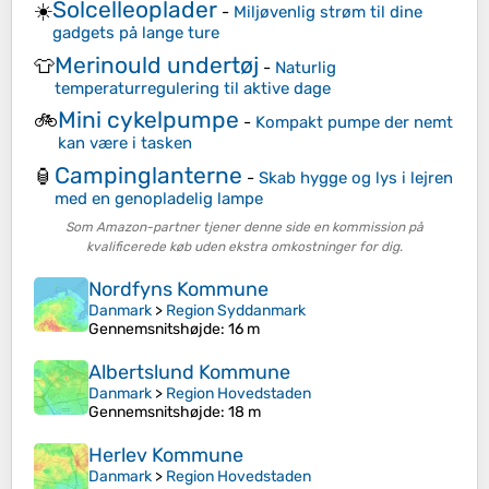
Solcelleoplader
☀️
-
Miljøvenlig strøm til dine
gadgets på lange ture
Merinould undertøj
👕
-
Naturlig
temperaturregulering til aktive dage
Mini cykelpumpe
🚲
-
Kompakt pumpe der nemt
kan være i tasken
Campinglanterne
🏮
-
Skab hygge og lys i lejren
med en genopladelig lampe
Som Amazon-partner tjener denne side en kommission på
kvalificerede køb uden ekstra omkostninger for dig.
Nordfyns Kommune
Danmark
>
Region Syddanmark
Gennemsnitshøjde
: 16 m
Albertslund Kommune
Danmark
>
Region Hovedstaden
Gennemsnitshøjde
: 18 m
Herlev Kommune
Danmark
>
Region Hovedstaden