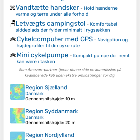
Vandtætte handsker
🧤
-
Hold hænderne
varme og tørre under alle forhold
Letvægts campingstol
🪑
-
Komfortabel
siddeplads der fylder minimalt i rygsækken
Cykelcomputer med GPS
🚲
-
Navigation og
højdeprofiler til din cykelrute
Mini cykelpumpe
🚲
-
Kompakt pumpe der nemt
kan være i tasken
Som Amazon-partner tjener denne side en kommission på
kvalificerede køb uden ekstra omkostninger for dig.
Region Sjælland
Danmark
Gennemsnitshøjde
: 10 m
Region Syddanmark
Danmark
Gennemsnitshøjde
: 20 m
Region Nordjylland