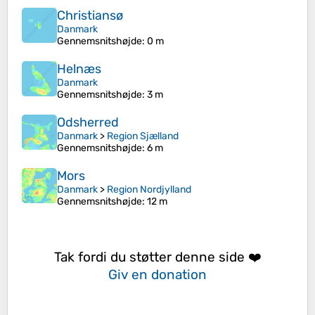
Christiansø
Danmark
Gennemsnitshøjde
: 0 m
Helnæs
Danmark
Gennemsnitshøjde
: 3 m
Odsherred
Danmark
>
Region Sjælland
Gennemsnitshøjde
: 6 m
Mors
Danmark
>
Region Nordjylland
Gennemsnitshøjde
: 12 m
Tak fordi du støtter denne side ❤️
Giv en donation