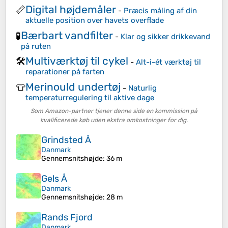
Digital højdemåler
📏
-
Præcis måling af din
aktuelle position over havets overflade
Bærbart vandfilter
🧪
-
Klar og sikker drikkevand
på ruten
Multiværktøj til cykel
🛠️
-
Alt-i-ét værktøj til
reparationer på farten
Merinould undertøj
👕
-
Naturlig
temperaturregulering til aktive dage
Som Amazon-partner tjener denne side en kommission på
kvalificerede køb uden ekstra omkostninger for dig.
Grindsted Å
Danmark
Gennemsnitshøjde
: 36 m
Gels Å
Danmark
Gennemsnitshøjde
: 28 m
Rands Fjord
Danmark