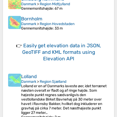
Danmark
>
Region Midtjylland
Gennemsnitshøjde
: 67 m
Bornholm
Danmark
>
Region Hovedstaden
Gennemsnitshøjde
: 33 m
👉
Easily
get elevation data in JSON,
GeoTIFF and KML formats
using
Elevation API
Lolland
Danmark
>
Region Sjælland
Lolland er en af Danmarks laveste øer, idet terrænet
næsten overalt er fladt og af ringe højde. Som
højeste punkt regnes sædvanligvis den
vestlollandske Birket Bavnehøj på 30 meter over
havet i Ravnsby Bakker, hvilket dog inkluderer en
gravhøj på cirka 7 meter. Det næsthøjeste punkt
ligger 27 meter…