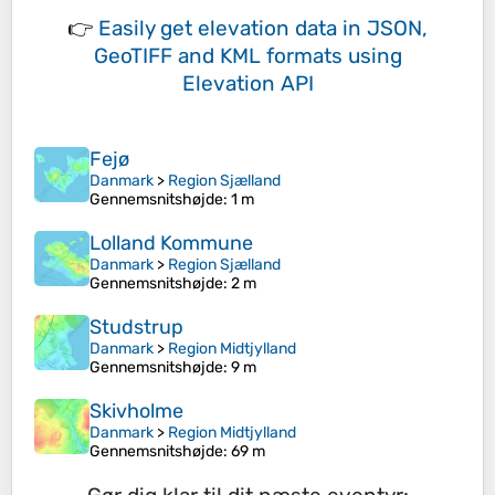
👉
Easily
get elevation data in JSON,
GeoTIFF and KML formats
using
Elevation API
Fejø
Danmark
>
Region Sjælland
Gennemsnitshøjde
: 1 m
Lolland Kommune
Danmark
>
Region Sjælland
Gennemsnitshøjde
: 2 m
Studstrup
Danmark
>
Region Midtjylland
Gennemsnitshøjde
: 9 m
Skivholme
Danmark
>
Region Midtjylland
Gennemsnitshøjde
: 69 m