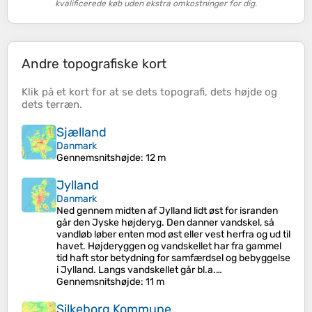
kvalificerede køb uden ekstra omkostninger for dig.
Andre topografiske kort
Klik på et
kort
for at se dets
topografi
, dets
højde
og
dets
terræn
.
Sjælland
Danmark
Gennemsnitshøjde
: 12 m
Jylland
Danmark
Ned gennem midten af Jylland lidt øst for isranden
går den Jyske højderyg. Den danner vandskel, så
vandløb løber enten mod øst eller vest herfra og ud til
havet. Højderyggen og vandskellet har fra gammel
tid haft stor betydning for samfærdsel og bebyggelse
i Jylland. Langs vandskellet går bl.a.…
Gennemsnitshøjde
: 11 m
Silkeborg Kommune