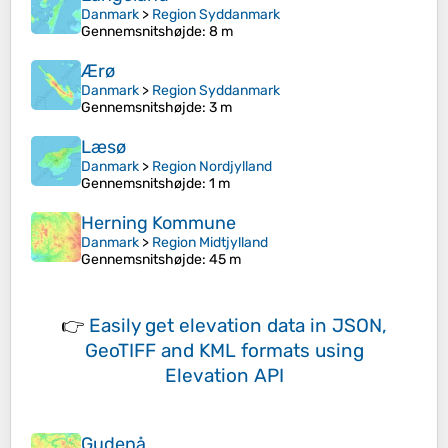
Danmark
>
Region Syddanmark
Gennemsnitshøjde
: 8 m
Ærø
Danmark
>
Region Syddanmark
Gennemsnitshøjde
: 3 m
Læsø
Danmark
>
Region Nordjylland
Gennemsnitshøjde
: 1 m
Herning Kommune
Danmark
>
Region Midtjylland
Gennemsnitshøjde
: 45 m
👉
Easily
get elevation data in JSON,
GeoTIFF and KML formats
using
Elevation API
Gudenå