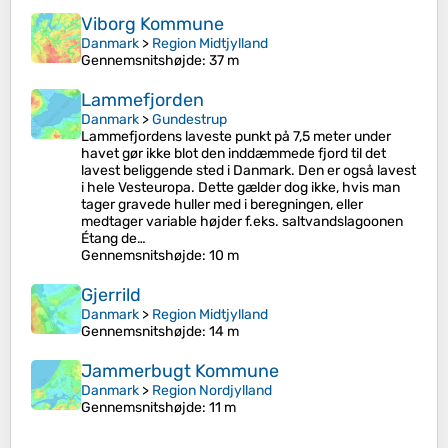
Viborg Kommune
Danmark
>
Region Midtjylland
Gennemsnitshøjde
: 37 m
Lammefjorden
Danmark
>
Gundestrup
Lammefjordens laveste punkt på 7,5 meter under
havet gør ikke blot den inddæmmede fjord til det
lavest beliggende sted i Danmark. Den er også lavest
i hele Vesteuropa. Dette gælder dog ikke, hvis man
tager gravede huller med i beregningen, eller
medtager variable højder f.eks. saltvandslagoonen
Étang de…
Gennemsnitshøjde
: 10 m
Gjerrild
Danmark
>
Region Midtjylland
Gennemsnitshøjde
: 14 m
Jammerbugt Kommune
Danmark
>
Region Nordjylland
Gennemsnitshøjde
: 11 m