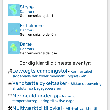
Strynø
Danmark
Gennemsnitshøjde
: 1 m
Ertholmene
Danmark
Gennemsnitshøjde
: 0 m
Barsø
Danmark
Gennemsnitshøjde
: 3 m
Gør dig klar til dit næste eventyr:
Letvægts campingstol
🪑
-
Komfortabel
siddeplads der fylder minimalt i rygsækken
Vandtætte cykeltasker
👜
-
Sikker opbevaring
af udstyr på bagagebæreren
Merinould undertøj
👕
-
Naturlig
temperaturregulering til aktive dage
Multiværktøj til cykel
🛠️
-
Alt-i-ét værktøj til