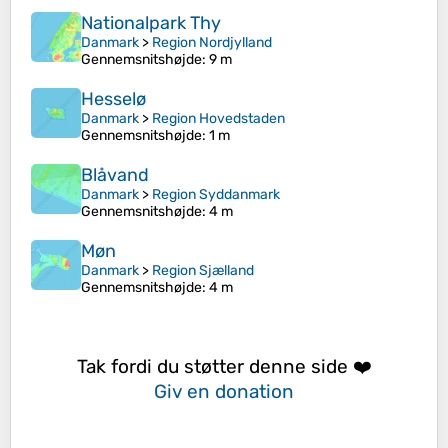
Nationalpark Thy
Danmark
>
Region Nordjylland
Gennemsnitshøjde
: 9 m
Hesselø
Danmark
>
Region Hovedstaden
Gennemsnitshøjde
: 1 m
Blåvand
Danmark
>
Region Syddanmark
Gennemsnitshøjde
: 4 m
Møn
Danmark
>
Region Sjælland
Gennemsnitshøjde
: 4 m
Tak fordi du støtter denne side ❤️
Giv en donation