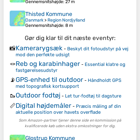
Gennemsnitshøjde
: 27 m
Thisted Kommune
Danmark
>
Region Nordjylland
Gennemsnitshøjde
: 8 m
Gør dig klar til dit næste eventyr:
Kamerarygsæk
📸
-
Beskyt dit fotoudstyr på vej
mod den perfekte udsigt
Reb og karabinhager
🪢
-
Essential klatre og
fastgørelsesudstyr
GPS‑enhed til outdoor
📡
-
Håndholdt GPS
med topografisk kortsupport
Outdoor fodtøj
🥾
-
Let tur‑fodtøj til dagsture
Digital højdemåler
📏
-
Præcis måling af din
aktuelle position over havets overflade
Som Amazon-partner tjener denne side en kommission på
kvalificerede køb uden ekstra omkostninger for dig.
Glostrup Kommune